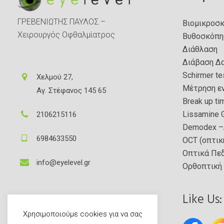
ΓΡΕΒΕΝΙΩΤΗΣ ΠΑΥΛΟΣ –
Βιομικροσ
Xειρουργός Οφθαλμίατρος
Βυθοσκόπη
Διάθλαση
Διάβαση Δ
Schirmer te
Χελμού 27,
Μέτρηση ε
Αγ. Στέφανος 145 65
Break up t
Lissamine 
2106215116
Demodex 
6984633550
OCT (οπτικ
Οπτικά Πε
info@eyelevel.gr
Ορθοπτική
Like Us:
Χρησιμοποιούμε cookies για να σας