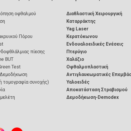
κόπηση οφθαλμού
Διαθλαστική Χειρουργική
ση
Καταρράκτης
Yag Laser
ακρυικού Πόρου
Κερατόκωνου
st
Ενδουαλοειδικές Ενέσεις
νδοφθλάλμιας πίεσης
Πτερύγιο
ime BUT
Χαλάζιο
Green Test
Οφθαλμοπλαστική
–Δεμοδήκωση
Αντιγλαυκωματικές Επεμβάσ
ή τομογραφία συνοχής)
Υαλοειδές
δία
Αποκατάσταση Στραβισμού
 μελέτη
Δεμοδήκωση-
Demodex