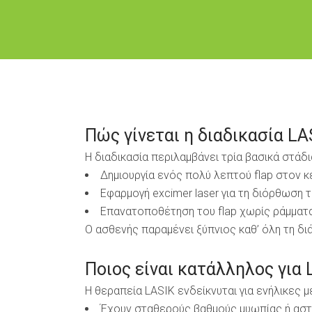
Πώς γίνεται η διαδικασία
LA
Η διαδικασία περιλαμβάνει τρία βασικά στάδι
Δημιουργία ενός πολύ λεπτού flap στον κ
Εφαρμογή excimer laser για τη διόρθωση 
Επανατοποθέτηση του flap χωρίς ράμματα
Ο ασθενής παραμένει ξύπνιος καθ’ όλη τη δι
Ποιος είναι κατάλληλος για 
Η θεραπεία LASIK ενδείκνυται για ενήλικες μ
Έχουν σταθερούς βαθμούς μυωπίας ή αστ