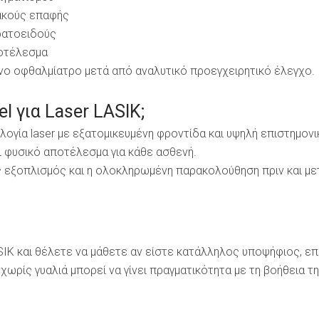
φακούς επαφής
ρατοειδούς
ποτέλεσμα
ένο οφθαλμίατρο μετά από αναλυτικό προεγχειρητικό έλεγχο.
el για Laser LASIK;
ογία laser με εξατομικευμένη φροντίδα και υψηλή επιστημονικ
 φυσικό αποτέλεσμα για κάθε ασθενή.
ος εξοπλισμός και η ολοκληρωμένη παρακολούθηση πριν και μ
K και θέλετε να μάθετε αν είστε κατάλληλος υποψήφιος, επι
ωρίς γυαλιά μπορεί να γίνει πραγματικότητα με τη βοήθεια τ