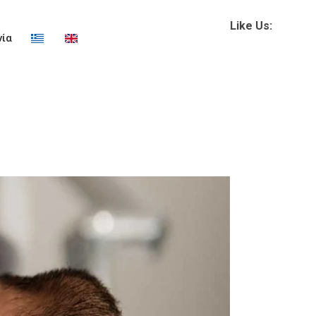
Like Us:
νία