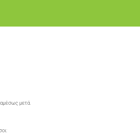
υ αμέσως μετά.
σοι: