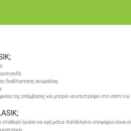
SIK
;
α:
ερατοειδή.
της διαθλαστικής ανωμαλίας.
.
άρκεια της επέμβασης και μπορεί να επιστρέψει στο σπίτι το
LASIK;
ε σταθερή όραση και υγιή μάτια. Κατάλληλοι υποψήφιοι είναι ό
ιγματισμού