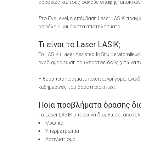
οράσεως και τους φακούς επαφής, αποκτώντ
Στο EyeLevel, η επέμβαση Laser LASIK πραγμ
ασφάλεια και άριστα αποτελέσματα.
Τι είναι το Laser LASIK;
Το LASIK (Laser-Assisted In Situ Keratomileu
αναδιαμόρφωση του κερατοειδούς χιτώνα το
Η θεραπεία πραγματοποιείται γρήγορα, ανώδυ
καθημερινές του δραστηριότητες.
Ποια προβλήματα όρασης διο
Το Laser LASIK μπορεί να διορθώσει αποτελ
Μυωπία
Υπερμετρωπία
Αστιγματισμό