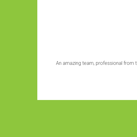
κεια της
An amazing team, professional from th
Παύλο!!!